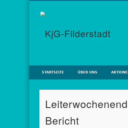
KjG
Facebook
Twitter
Vimeo
Google+
Ein Drache kommt selten allein!
STARTSEITE
ÜBER UNS
AKTION
Leiterwochenend
Bericht