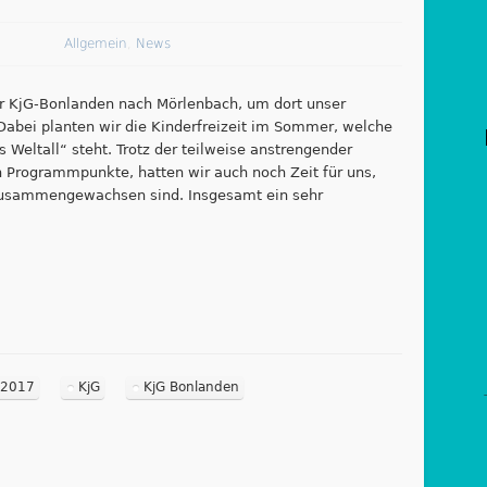
Allgemein
,
News
der KjG-Bonlanden nach Mörlenbach, um dort unser
Dabei planten wir die Kinderfreizeit im Sommer, welche
 Weltall“ steht. Trotz der teilweise anstrengender
 Programmpunkte, hatten wir auch noch Zeit für uns,
zusammengewachsen sind. Insgesamt ein sehr
t 2017
KjG
KjG Bonlanden