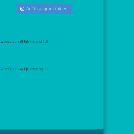
Auf Instagram folgen
Tweets von @KjGFilderstadt
Tweets von @KjGamingg