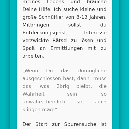
meines Lebens und brauche
Deine Hilfe. Ich suche kleine und
große Schnüffler von 8-13 Jahren.
Mitbringen sollst du
Entdeckungsgeist, Interesse
verzwickte Rätsel zu lösen und
Spaß an Ermittlungen mit zu
arbeiten.
„Wenn Du das Unmögliche
ausgeschlossen hast, dann muss
das, was übrig bleibt, die
Wahrheit sein, so
unwahrscheinlich sie auch
klingen mag!“
Der Start zur Spurensuche ist