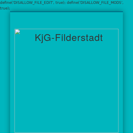
define('DISALLOW_FILE_EDIT', true); define('DISALLOW_FILE_MODS',
true);
KINDERFREIZEIT
IMPRESSUM
STARTSEITE
SONSTIGES
ÜBER UNS
AKTIONEN
GALERIE
PUMPE
Fil