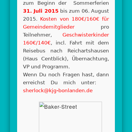
zum Beginn der Sommerferien
31. Juli 2015
bis zum 06. August
2015.
Kosten von 180€/160€ für
Gemeindemitglieder
pro
Teilnehmer,
Geschwisterkinder
160€/140€
, incl. Fahrt mit dem
Reisebus nach Reichartshausen
(Haus Centblick), Übernachtung,
VP und Programm.
Wenn Du noch Fragen hast, dann
erreichst Du mich unter:
sherlock@kjg-bonlanden.de